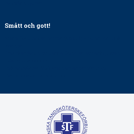
tandvårdssystem
Smått och gott!
Maria fick chansen att fördjupa sig – nu är hon unik i
Sverige
Praktikertjänsts vd Carina Olson en av näringslivets
mäktigaste kvinnor
Folktandvården VGR kraftsamlar om vitt snus
Det är inte lätt att vara mun