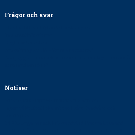
Frågor och svar
EU-stöd till banbrytande forskning om
implantatinfektioner
Regler vid anestesi
Anskaffning av LIA – Vems är ansvaret?
Kan jag gå ur min sektion om den är nedlagd men ändå
vara medlem i STF?
Notiser
Förslag kan slopa 50-kronorstandvården
Ingen våldsutsatt ska missas i vård, tandvård och
socialtjänst
34 200 unga har valt Frisktandvård i Västra Götaland
Folktandvården VGR och Stockholm upphandlar nytt