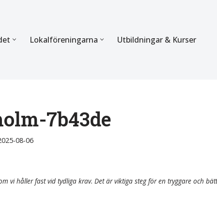
det
Lokalföreningarna
Utbildningar & Kurser
ÖRBUNDET
SEKTIONERNA
s verksamhet
Mer om förbundets sekti
Sektionen för Käkkirurgi
kholm-7b43de
en
Sektionen för Ortodonti
2025-08-06
egler
Parodontologi och Endod
hetsberättelse
Sektionen för Pedodonti
m vi håller fast vid tydliga krav. Det är viktiga steg för en tryggare och bät
etspolicy
Sektionen för Protetik o
Bettfysiologi