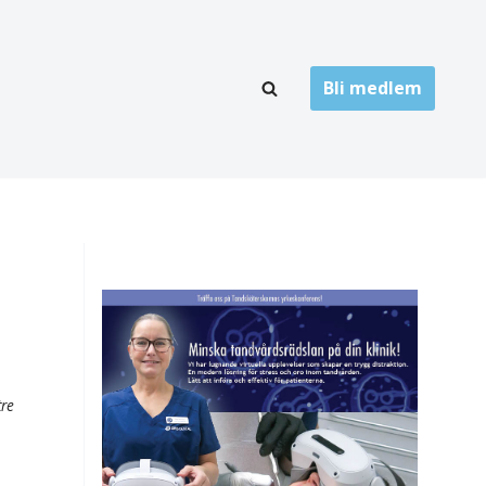
Bli medlem
LÄNKARKIV
oner
Folktandvård
Privat tandvård
Högskolor
onti
Landsting
Övrigt
tre
ch