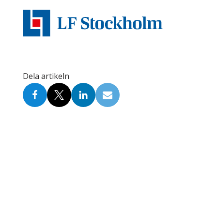
Skolinformatörer
Frågor 
Ansvarsområden
Kontakt
Tandvård mot Tobak
Annons
Sponsor
Dela artikeln