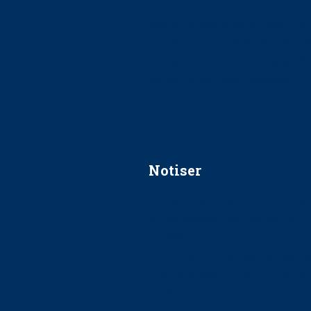
Ska jag påpeka att det inte går r
Får man säga nej till att beha
Får man ignorera rekommenda
Är det ok att vara grindvakt?
Notiser
Förslag kan slopa 50-kronors
Ingen våldsutsatt ska missas i 
socialtjänst
34 200 unga har valt Frisktand
Folktandvården VGR och Stock
tandvårdssystem