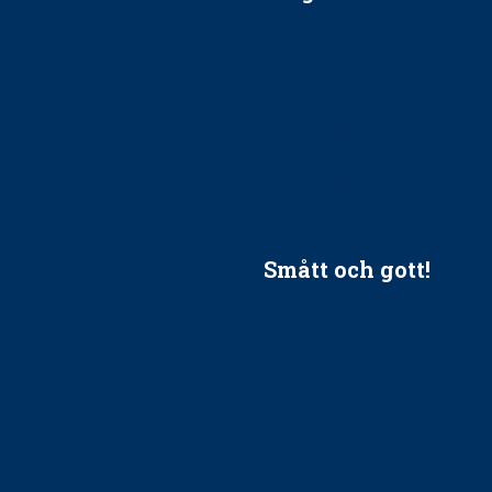
ätt till?
EU-stöd till banbrytande f
ndla barnpatienter?
implantatinfektioner
tionerna?
Regler vid anestesi
Anskaffning av LIA – Vems 
Kan jag gå ur min sektion 
vara medlem i STF?
Smått och gott!
tandvården
Maria fick chansen att fördj
vård, tandvård och
Sverige
Praktikertjänsts vd Carina 
vård i Västra Götaland
mäktigaste kvinnor
holm upphandlar nytt
Folktandvården VGR kraftsa
Det är inte lätt att vara mu