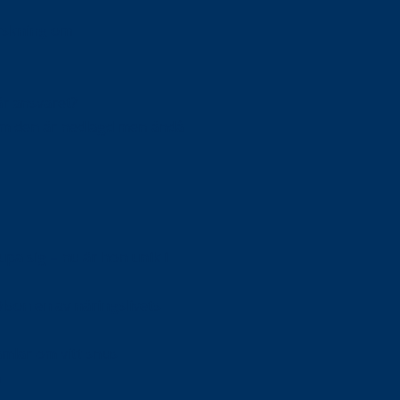
orskning om
är ansvaret?
om den är nedlagd men ändå
upa sig – nu är hon unik i
Olson en av näringslivets
mlar om vitt snus
n