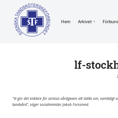
Hoppa
Hem
Arkivet
Förbun
till
innehåll
FÖR MEDLEMMAR
OM F
Almanackan
Om STF
Medlemserbjudanden
Stadgar
lf-stoc
Certifiering
Styrels
Tidningen Tandsköterskan
Etiska r
Utbildning
Verksam
"Vi gör det enklare för seriösa vårdgivare att ställa om, samtidigt so
tandvård", säger socialminister Jakob Forssmed.
Kurser
Integrit