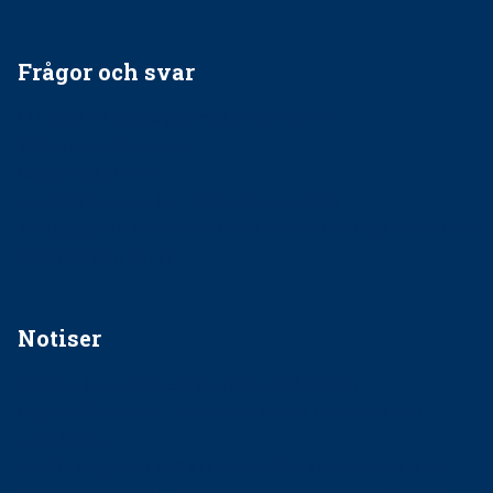
Frågor och svar
EU-stöd till banbrytande forskning om
implantatinfektioner
Regler vid anestesi
Anskaffning av LIA – Vems är ansvaret?
Kan jag gå ur min sektion om den är nedlagd men ändå
vara medlem i STF?
Notiser
Förslag kan slopa 50-kronorstandvården
Ingen våldsutsatt ska missas i vård, tandvård och
socialtjänst
34 200 unga har valt Frisktandvård i Västra Götaland