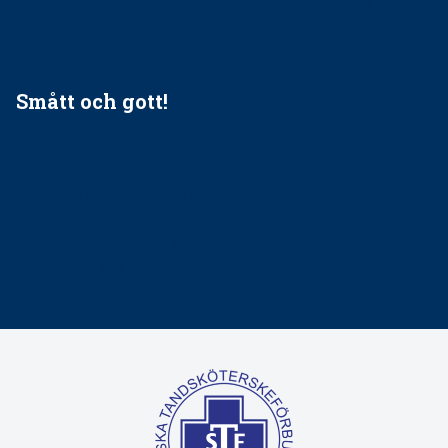
Folktandvården VGR och Stockholm upphandlar nytt
tandvårdssystem
Smått och gott!
Maria fick chansen att fördjupa sig – nu är hon unik i
Sverige
Praktikertjänsts vd Carina Olson en av näringslivets
mäktigaste kvinnor
Folktandvården VGR kraftsamlar om vitt snus
Det är inte lätt att vara mun