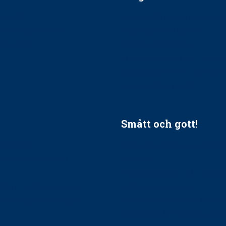
ätt till?
EU-stöd till banbrytande f
ndla barnpatienter?
implantatinfektioner
tionerna?
Regler vid anestesi
Anskaffning av LIA – Vems 
Kan jag gå ur min sektion 
vara medlem i STF?
Smått och gott!
tandvården
Maria fick chansen att fördj
vård, tandvård och
Sverige
Praktikertjänsts vd Carina 
vård i Västra Götaland
mäktigaste kvinnor
holm upphandlar nytt
Folktandvården VGR kraftsa
Det är inte lätt att vara mu