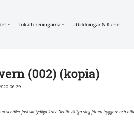
det
Lokalföreningarna
Utbildningar & Kurser
ÖRBUNDET
SEKTIONERNA
s verksamhet
Mer om förbundets sekti
Sektionen för Käkkirurgi
ern (002) (kopia)
en
Sektionen för Ortodonti
2020-06-29
egler
Parodontologi och Endod
hetsberättelse
Sektionen för Pedodonti
m vi håller fast vid tydliga krav. Det är viktiga steg för en tryggare och bät
etspolicy
Sektionen för Protetik o
Bettfysiologi