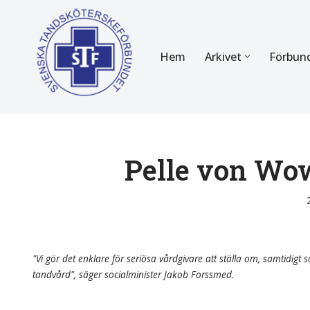
Hoppa
Hem
Arkivet
Förbun
till
innehåll
FÖR MEDLEMMAR
OM F
Almanackan
Om STF
Medlemserbjudanden
Stadgar
Pelle von Wow
Certifiering
Styrels
Tidningen Tandsköterskan
Etiska r
Utbildning
Verksam
"Vi gör det enklare för seriösa vårdgivare att ställa om, samtidigt so
tandvård", säger socialminister Jakob Forssmed.
Kurser
Integrit