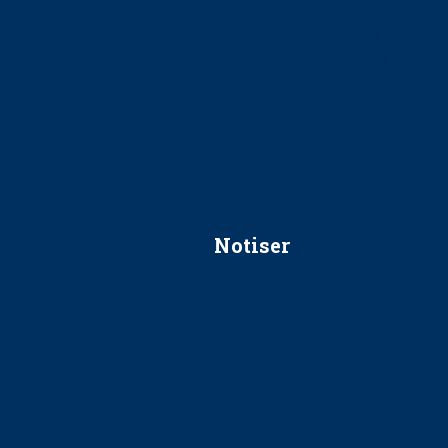
Ska jag påpeka att det inte går r
Får man säga nej till att beha
Får man ignorera rekommenda
Är det ok att vara grindvakt?
Notiser
Förslag kan slopa 50-kronors
Ingen våldsutsatt ska missas i 
socialtjänst
34 200 unga har valt Frisktand
Folktandvården VGR och Stock
tandvårdssystem