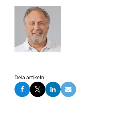
Skolinformatörer
Frågor 
Ansvarsområden
Kontakt
Tandvård mot Tobak
Annons
Sponsor
Dela artikeln