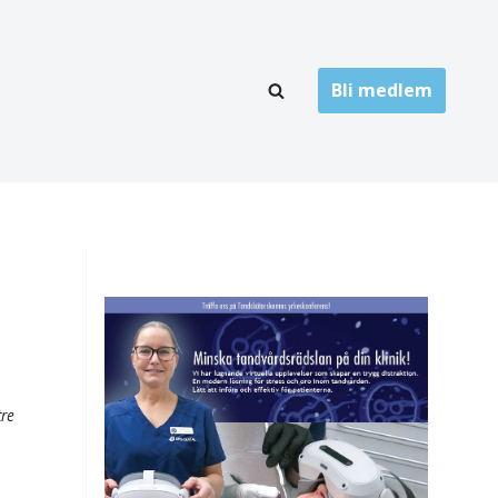
Bli medlem
LÄNKARKIV
oner
Folktandvård
Privat tandvård
Högskolor
onti
Landsting
Övrigt
tre
ch