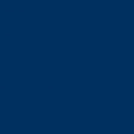
orskning om
är ansvaret?
om den är nedlagd men ändå
upa sig – nu är hon unik i
Olson en av näringslivets
mlar om vitt snus
n