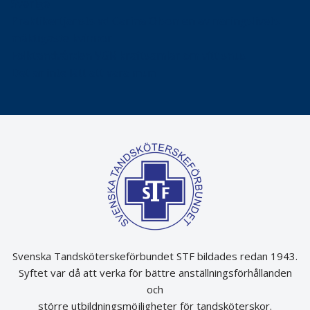
Sverige
Praktikertjänsts vd Carina Olson en av näringslivets
mäktigaste kvinnor
Folktandvården VGR kraftsamlar om vitt snus
Det är inte lätt att vara mun
Svenska Tandsköterskeförbundet STF bildades redan 1943.
Syftet var då att verka för bättre anställningsförhållanden
och
större utbildningsmöjligheter för tandsköterskor.