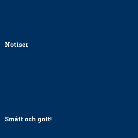
Anskaffning av LIA – Vems är ansvaret?
Kan jag gå ur min sektion om den är nedlagd men ändå
vara medlem i STF?
Notiser
Förslag kan slopa 50-kronorstandvården
Ingen våldsutsatt ska missas i vård, tandvård och
socialtjänst
34 200 unga har valt Frisktandvård i Västra Götaland
Folktandvården VGR och Stockholm upphandlar nytt
tandvårdssystem
Smått och gott!
Maria fick chansen att fördjupa sig – nu är hon unik i