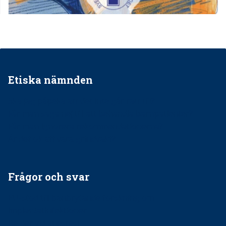
Etiska nämnden
Ska jag påpeka att det inte går rätt till?
Får man säga nej till att behandla barnpatienter?
Får man ignorera rekommendationerna?
Är det ok att vara grindvakt?
Frågor och svar
EU-stöd till banbrytande forskning om
implantatinfektioner
Regler vid anestesi