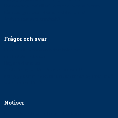
Får man säga nej till att behandla barnpatienter?
Får man ignorera rekommendationerna?
Är det ok att vara grindvakt?
Frågor och svar
EU-stöd till banbrytande forskning om
implantatinfektioner
Regler vid anestesi
Anskaffning av LIA – Vems är ansvaret?
Kan jag gå ur min sektion om den är nedlagd men ändå
vara medlem i STF?
Notiser
Förslag kan slopa 50-kronorstandvården