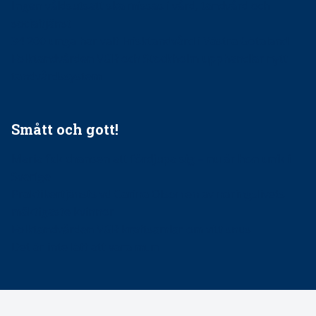
Ingen våldsutsatt ska missas i vård, tandvård och
socialtjänst
34 200 unga har valt Frisktandvård i Västra Götaland
Folktandvården VGR och Stockholm upphandlar nytt
tandvårdssystem
Smått och gott!
Maria fick chansen att fördjupa sig – nu är hon unik i
Sverige
Praktikertjänsts vd Carina Olson en av näringslivets
mäktigaste kvinnor
Folktandvården VGR kraftsamlar om vitt snus
Det är inte lätt att vara mun