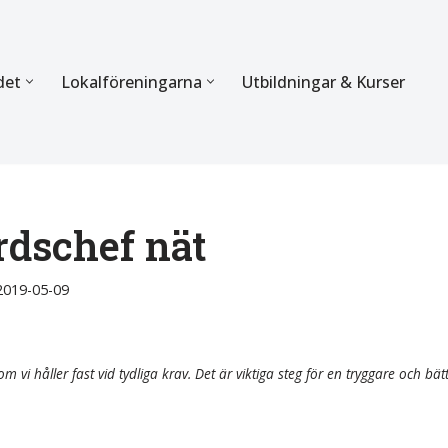
det
Lokalföreningarna
Utbildningar & Kurser
ÖRBUNDET
SEKTIONERNA
s verksamhet
Mer om förbundets sekti
Sektionen för Käkkirurgi
rdschef nät
en
Sektionen för Ortodonti
2019-05-09
egler
Parodontologi och Endod
hetsberättelse
Sektionen för Pedodonti
m vi håller fast vid tydliga krav. Det är viktiga steg för en tryggare och bät
etspolicy
Sektionen för Protetik o
Bettfysiologi