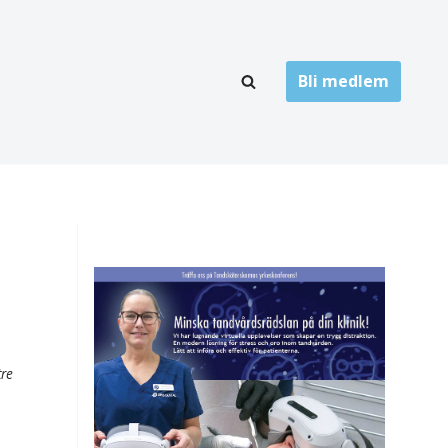
Bli medlem
LÄNKARKIV
oner
Folktandvård
Privat tandvård
Högskolor
onti
Landsting
Övrigt
tre
ch