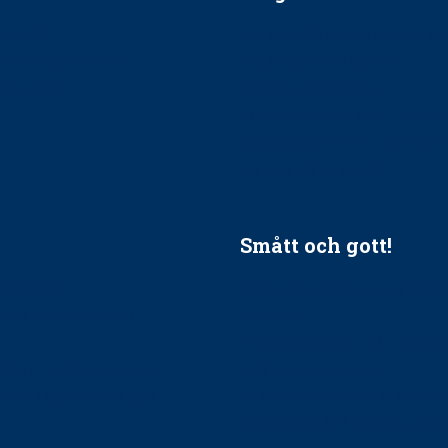
ätt till?
EU-stöd till banbrytande f
ndla barnpatienter?
implantatinfektioner
tionerna?
Regler vid anestesi
Anskaffning av LIA – Vems 
Kan jag gå ur min sektion 
vara medlem i STF?
Smått och gott!
tandvården
Maria fick chansen att fördj
vård, tandvård och
Sverige
Praktikertjänsts vd Carina 
vård i Västra Götaland
mäktigaste kvinnor
holm upphandlar nytt
Folktandvården VGR kraftsa
Det är inte lätt att vara mu