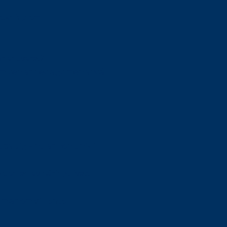
orskning om
är ansvaret?
om den är nedlagd men ändå
upa sig – nu är hon unik i
Olson en av näringslivets
mlar om vitt snus
n