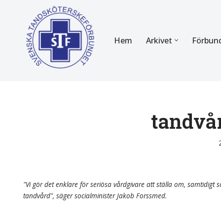
Hoppa
Hem
Arkivet
Förbun
till
innehåll
FÖR MEDLEMMAR
OM F
Almanackan
Om STF
Medlemserbjudanden
Stadgar
tandvå
Certifiering
Styrels
Tidningen Tandsköterskan
Etiska r
Utbildning
Verksam
"Vi gör det enklare för seriösa vårdgivare att ställa om, samtidigt so
tandvård", säger socialminister Jakob Forssmed.
Kurser
Integrit