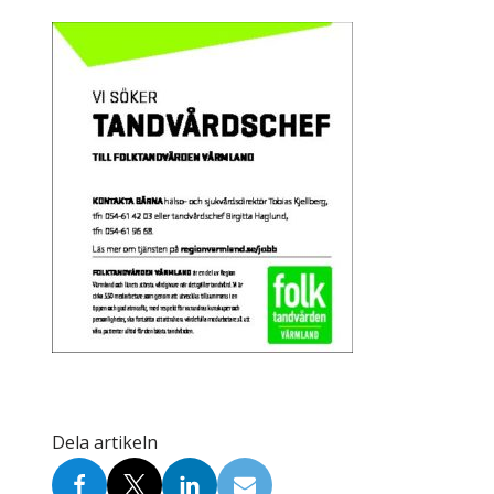
Skolinformatörer
Frågor 
Ansvarsområden
Kontakt
Tandvård mot Tobak
Annons
Sponsor
Dela artikeln