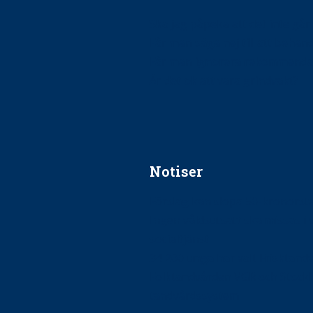
Ska jag påpeka att det inte går r
Får man säga nej till att beha
Får man ignorera rekommenda
Är det ok att vara grindvakt?
Notiser
Förslag kan slopa 50-kronors
Ingen våldsutsatt ska missas i 
socialtjänst
34 200 unga har valt Frisktand
Folktandvården VGR och Stock
tandvårdssystem