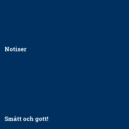
Regler vid anestesi
Anskaffning av LIA – Vems är ansvaret?
Kan jag gå ur min sektion om den är nedlagd men ändå
vara medlem i STF?
Notiser
Förslag kan slopa 50-kronorstandvården
Ingen våldsutsatt ska missas i vård, tandvård och
socialtjänst
34 200 unga har valt Frisktandvård i Västra Götaland
Folktandvården VGR och Stockholm upphandlar nytt
tandvårdssystem
Smått och gott!