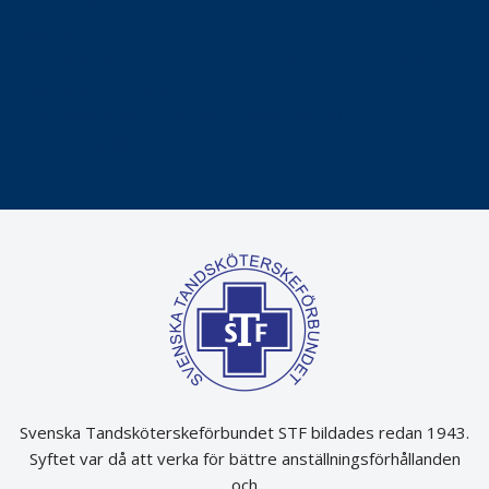
Maria fick chansen att fördjupa sig – nu är hon unik i
Sverige
Praktikertjänsts vd Carina Olson en av näringslivets
mäktigaste kvinnor
Folktandvården VGR kraftsamlar om vitt snus
Det är inte lätt att vara mun
Svenska Tandsköterskeförbundet STF bildades redan 1943.
Syftet var då att verka för bättre anställningsförhållanden
och