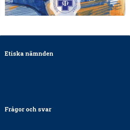
Etiska nämnden
Ska jag påpeka att det inte går rätt till?
Får man säga nej till att behandla barnpatienter?
Får man ignorera rekommendationerna?
Är det ok att vara grindvakt?
Frågor och svar
EU-stöd till banbrytande forskning om
implantatinfektioner