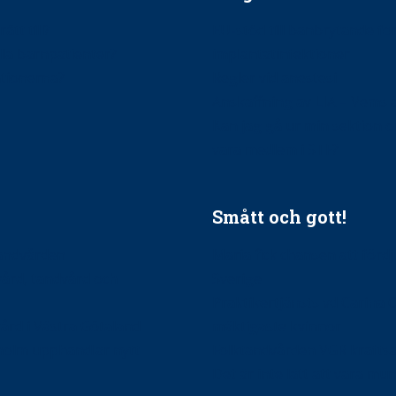
ätt till?
EU-stöd till banbrytande f
ndla barnpatienter?
implantatinfektioner
tionerna?
Regler vid anestesi
Anskaffning av LIA – Vems 
Kan jag gå ur min sektion 
vara medlem i STF?
Smått och gott!
tandvården
Maria fick chansen att fördj
vård, tandvård och
Sverige
Praktikertjänsts vd Carina 
vård i Västra Götaland
mäktigaste kvinnor
holm upphandlar nytt
Folktandvården VGR kraftsa
Det är inte lätt att vara mu