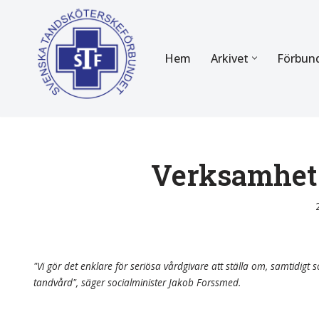
Hoppa
Hem
Arkivet
Förbun
till
innehåll
FÖR MEDLEMMAR
OM F
Almanackan
Om STF
Medlemserbjudanden
Stadgar
Verksamhets
Certifiering
Styrels
Tidningen Tandsköterskan
Etiska r
Utbildning
Verksam
"Vi gör det enklare för seriösa vårdgivare att ställa om, samtidigt so
tandvård", säger socialminister Jakob Forssmed.
Kurser
Integrit