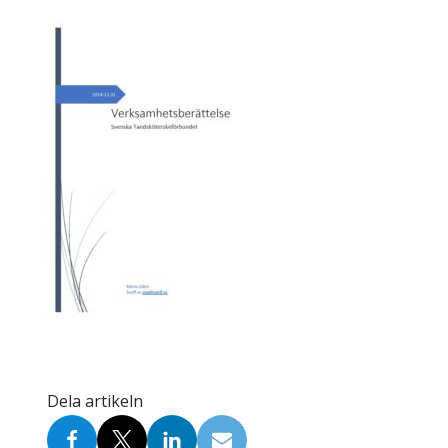
Skolinformatörer
Frågor 
Ansvarsområden
Kontakt
Tandvård mot Tobak
Annons
Sponsor
Dela artikeln