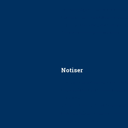
Ska jag påpeka att det inte går r
Får man säga nej till att beha
Får man ignorera rekommenda
Är det ok att vara grindvakt?
Notiser
Förslag kan slopa 50-kronors
Ingen våldsutsatt ska missas i 
socialtjänst
34 200 unga har valt Frisktand
Folktandvården VGR och Stock
tandvårdssystem