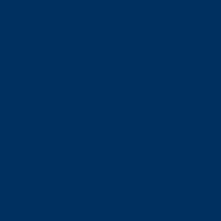
orskning om
är ansvaret?
om den är nedlagd men ändå
upa sig – nu är hon unik i
Olson en av näringslivets
mlar om vitt snus
n