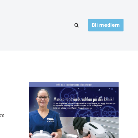
Bli medlem
LÄNKARKIV
oner
Folktandvård
Privat tandvård
Högskolor
onti
Landsting
Övrigt
tre
ch