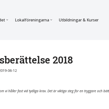
det
Lokalföreningarna
Utbildningar & Kurser
ÖRBUNDET
SEKTIONERNA
s verksamhet
Mer om förbundets sekti
Sektionen för Käkkirurgi
berättelse 2018
en
Sektionen för Ortodonti
2019-06-12
egler
Parodontologi och Endod
hetsberättelse
Sektionen för Pedodonti
m vi håller fast vid tydliga krav. Det är viktiga steg för en tryggare och bät
etspolicy
Sektionen för Protetik o
Bettfysiologi