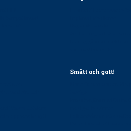
ätt till?
EU-stöd till banbrytande f
ndla barnpatienter?
implantatinfektioner
tionerna?
Regler vid anestesi
Anskaffning av LIA – Vems 
Kan jag gå ur min sektion 
vara medlem i STF?
Smått och gott!
tandvården
Maria fick chansen att fördj
vård, tandvård och
Sverige
Praktikertjänsts vd Carina 
vård i Västra Götaland
mäktigaste kvinnor
holm upphandlar nytt
Folktandvården VGR kraftsa
Det är inte lätt att vara mu