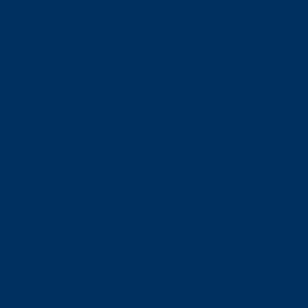
orskning om
är ansvaret?
om den är nedlagd men ändå
upa sig – nu är hon unik i
Olson en av näringslivets
mlar om vitt snus
n