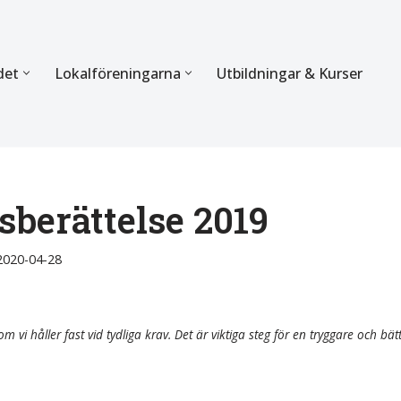
det
Lokalföreningarna
Utbildningar & Kurser
ÖRBUNDET
SEKTIONERNA
s verksamhet
Mer om förbundets sekti
Sektionen för Käkkirurgi
berättelse 2019
en
Sektionen för Ortodonti
2020-04-28
egler
Parodontologi och Endod
hetsberättelse
Sektionen för Pedodonti
m vi håller fast vid tydliga krav. Det är viktiga steg för en tryggare och bät
etspolicy
Sektionen för Protetik o
Bettfysiologi