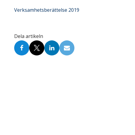
Skolinformatörer
Frågor 
Verksamhetsberättelse 2019
Ansvarsområden
Kontakt
Tandvård mot Tobak
Annons
Dela artikeln
Sponsor