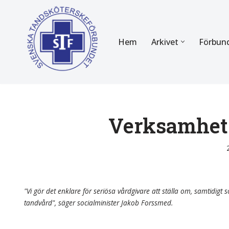
Hoppa
Hem
Arkivet
Förbun
till
innehåll
FÖR MEDLEMMAR
OM F
Almanackan
Om STF
Medlemserbjudanden
Stadgar
Verksamhets
Certifiering
Styrels
Tidningen Tandsköterskan
Etiska r
Utbildning
Verksam
"Vi gör det enklare för seriösa vårdgivare att ställa om, samtidigt so
tandvård", säger socialminister Jakob Forssmed.
Kurser
Integrit