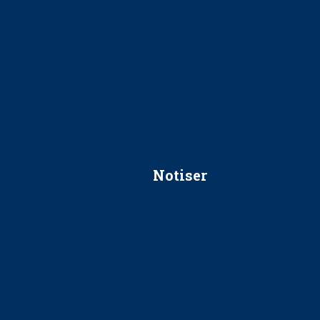
Ska jag påpeka att det inte går r
Får man säga nej till att beha
Får man ignorera rekommenda
Är det ok att vara grindvakt?
Notiser
Förslag kan slopa 50-kronors
Ingen våldsutsatt ska missas i 
socialtjänst
34 200 unga har valt Frisktand
Folktandvården VGR och Stock
tandvårdssystem