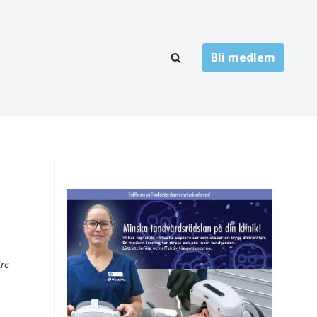
Bli medlem
LÄNKARKIV
oner
Folktandvård
Privat tandvård
Högskolor
onti
Landsting
Övrigt
tre
ch