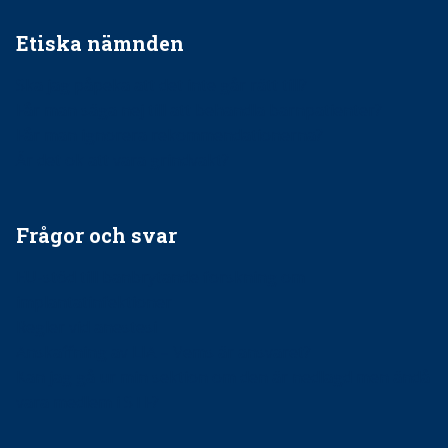
Etiska nämnden
Ska jag påpeka att det inte går rätt till?
Får man säga nej till att behandla barnpatienter?
Får man ignorera rekommendationerna?
Är det ok att vara grindvakt?
Frågor och svar
EU-stöd till banbrytande forskning om
implantatinfektioner
Regler vid anestesi
Anskaffning av LIA – Vems är ansvaret?
Kan jag gå ur min sektion om den är nedlagd men ändå
vara medlem i STF?