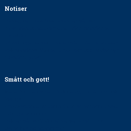
Notiser
Förslag kan slopa 50-kronorstandvården
Ingen våldsutsatt ska missas i vård, tandvård och
socialtjänst
34 200 unga har valt Frisktandvård i Västra Götaland
Folktandvården VGR och Stockholm upphandlar nytt
tandvårdssystem
Smått och gott!
Maria fick chansen att fördjupa sig – nu är hon unik i
Sverige
Praktikertjänsts vd Carina Olson en av näringslivets
mäktigaste kvinnor
Folktandvården VGR kraftsamlar om vitt snus
Det är inte lätt att vara mun