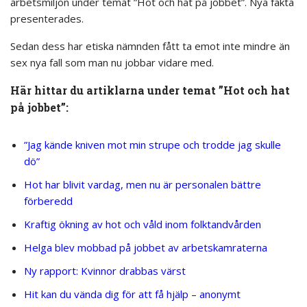
arbetsmiljön under temat ”Hot och hat på jobbet”. Nya fakta
presenterades.
Sedan dess har etiska nämnden fått ta emot inte mindre än
sex nya fall som man nu jobbar vidare med.
Här hittar du artiklarna under temat ”Hot och hat
på jobbet”:
”Jag kände kniven mot min strupe och trodde jag skulle
dö”
Hot har blivit vardag, men nu är personalen bättre
förberedd
Kraftig ökning av hot och våld inom folktandvården
Helga blev mobbad på jobbet av arbetskamraterna
Ny rapport: Kvinnor drabbas värst
Hit kan du vända dig för att få hjälp – anonymt