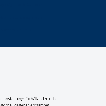
upa sig – nu är hon unik i
Olson en av näringslivets
mlar om vitt snus
n
re anställningsförhållanden och
rågorna i dagens verksamhet.