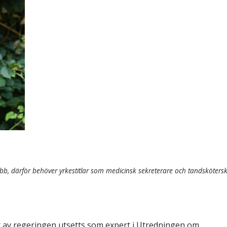
& Svar
Sektionen för OFM
a förbundet
era
er
jobb, därför behöver yrkestitlar som medicinsk sekreterare och tandsköters
ar av regeringen utsetts som expert i Utredningen om