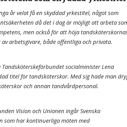
a år velat få en skyddad yrkestitel, något som
ientsäkerheten då det i dag är möjligt att arbeta so
ompetens, men också för att höja tandsköterskorna
t av arbetsgivare, både offentliga och privata.
 Tandsköterskeförbundet socialminister Lena
dad titel för tandsköterskor. Med sig hade man dry
köterskor och annan tandvårdpersonal.
unden Vision och Unionen ingår Svenska
n som har kontinuerliga möten med