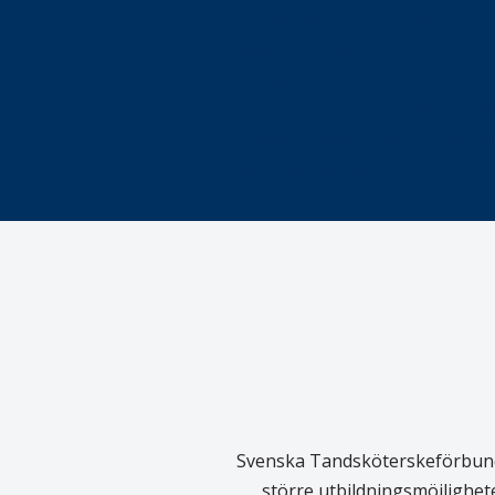
Förslag kan slopa 50-kronors
Ingen våldsutsatt ska missas i 
socialtjänst
34 200 unga har valt Frisktand
Folktandvården VGR och Stock
tandvårdssystem
Svenska Tandsköterskeförbundet
större utbildningsmöjlighet