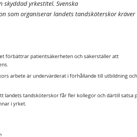
n skyddad yrkestitel. Svenska
on som organiserar landets tandsköterskor kräver
et förbättrar patientsäkerheten och säkerställer att
ens.
rs arbete är undervärderat i förhållande till utbildning oc
tt landets tandsköterskor får fler kollegor och därtill satsa 
nnar i yrket.
: