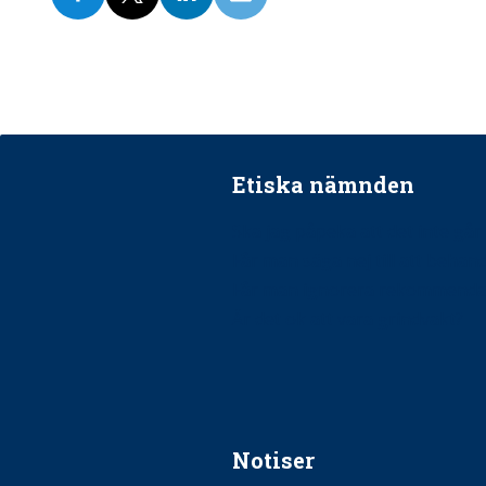
Etiska nämnden
Ska jag påpeka att det inte går r
Får man säga nej till att beha
Får man ignorera rekommenda
Är det ok att vara grindvakt?
Notiser