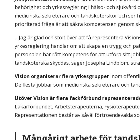
behörighet och yrkesreglering i hälso- och sjukvård 
medicinska sekreterare och tandsköterskor och ser 
prioriterad fråga är att säkra kompetensen genom sk
– Jag är glad och stolt över att få representera Visi
yrkesreglering handlar om att skapa en trygg och pat
personalen har rätt kompetens för att utföra sitt jo
tandsköterska skyddas, säger Josepha Lindblom, strat
Vision organiserar flera yrkesgrupper
inom offentl
De flesta jobbar som medicinska sekreterare och tan
Utöver Vision är flera fackförbund representerad
Läkarförbundet, Arbetsterapeuterna, Fysioterapeut
Representationen består av såväl förtroendevalda s
Mångårigt arbete för tands