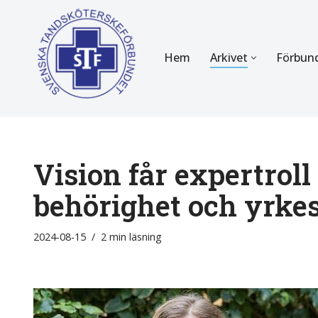
Hoppa
Hem
Arkivet
Förbun
till
innehåll
FÖR MEDLEMMAR
OM F
Almanackan
Om STF
Medlemserbjudanden
Stadgar
Vision får expertroll
Certifiering
Styrels
behörighet och yrke
Tidningen Tandsköterskan
Etiska r
2024-08-15
2 min läsning
Utbildning
Verksam
Kurser
Integrit