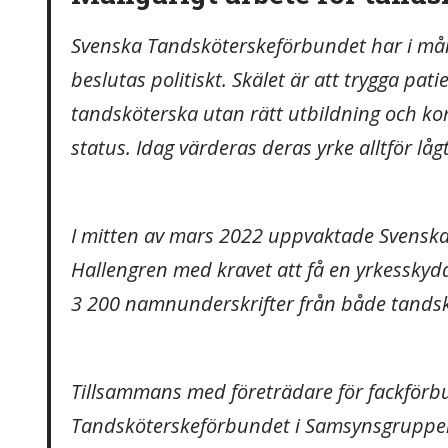
Svenska Tandsköterskeförbundet har i mång
beslutas politiskt. Skälet är att trygga pat
tandsköterska utan rätt utbildning och k
status. Idag värderas deras yrke alltför låg
I mitten av mars 2022 uppvaktade Svenska
Hallengren med kravet att få en yrkesskyd
3 200 namnunderskrifter från både tands
Tillsammans med företrädare för fackförb
Tandsköterskeförbundet i Samsynsgruppe