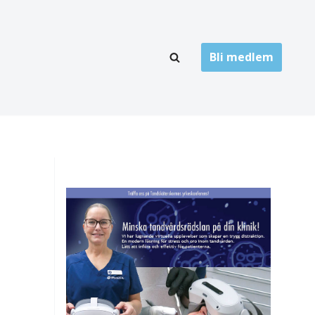
Bli medlem
LÄNKARKIV
oner
Folktandvård
Privat tandvård
Högskolor
onti
Landsting
Övrigt
ch