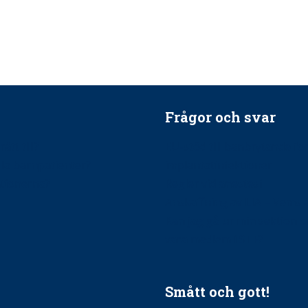
Frågor och svar
ätt till?
EU-stöd till banbrytande f
ndla barnpatienter?
implantatinfektioner
tionerna?
Regler vid anestesi
Anskaffning av LIA – Vems 
Kan jag gå ur min sektion 
vara medlem i STF?
Smått och gott!