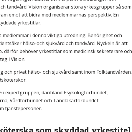
och tandvård. Vision organiserar stora yrkesgrupper så som
fram emot att bidra med medlemmarnas perspektiv. En
yddade yrkestitlar.
ons medlemmar i denna viktiga utredning. Behörighet och
ientsäker hälso-och sjukvård och tandvård. Nyckeln är att
bb, därför behöver yrkestitlar som medicinsk sekreterare och
eg i Vision.
ig och privat hälso- och sjukvård samt inom Folktandvården.
dsköterskor.
e
i expertgruppen, däribland Psykologförbundet,
erna, Vårdförbundet och Tandläkarförbundet.
om tjänstepersoner.
köterska som skyddad yrkestitel