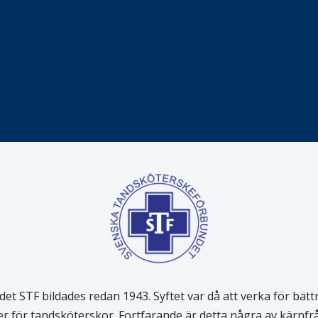
tandvården
Maria fick chansen att fördj
vård, tandvård och
Sverige
Praktikertjänsts vd Carina 
vård i Västra Götaland
mäktigaste kvinnor
holm upphandlar nytt
Folktandvården VGR kraftsa
Det är inte lätt att vara mu
 STF bildades redan 1943. Syftet var då att verka för bätt
er för tandsköterskor. Fortfarande är detta några av kärnf