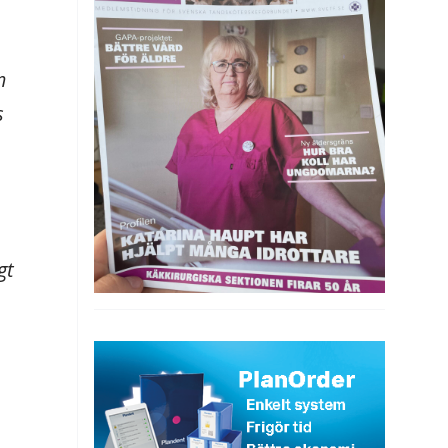
m
s
gt