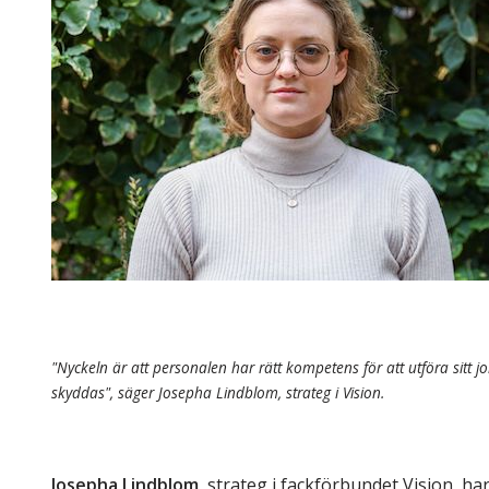
Skolinformatörer
Frågor 
Ansvarsområden
Kontakt
Tandvård mot Tobak
Annons
Sponsor
"Nyckeln är att personalen har rätt kompetens för att utföra sitt 
skyddas", säger Josepha Lindblom, strateg i Vision.
Josepha Lindblom,
strateg i fackförbundet Vision, h