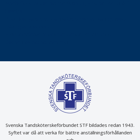
Maria fick chansen att fördjupa sig – nu är hon unik i
Sverige
Praktikertjänsts vd Carina Olson en av näringslivets
mäktigaste kvinnor
Folktandvården VGR kraftsamlar om vitt snus
Det är inte lätt att vara mun
Svenska Tandsköterskeförbundet STF bildades redan 1943.
Syftet var då att verka för bättre anställningsförhållanden