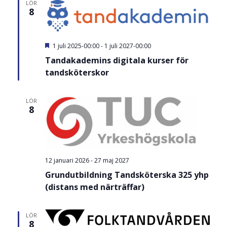
Search
LÖR
8
and
Views
U
1 juli 2025-00:00
-
1 juli 2027-00:00
t
Navigatio
Tandakademins digitala kurser för
v
a
tandsköterskor
l
t
LÖR
8
12 januari 2026
-
27 maj 2027
Grundutbildning Tandsköterska 325 yhp
(distans med närträffar)
LÖR
8