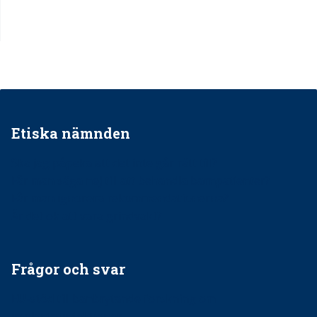
Etiska nämnden
Ska jag påpeka att det inte går rätt till?
Får man säga nej till att behandla barnpatienter?
Får man ignorera rekommendationerna?
Är det ok att vara grindvakt?
Frågor och svar
EU-stöd till banbrytande forskning om
implantatinfektioner