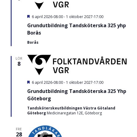
U
6 april 2026-08:00
-
1 oktober 2027-17:00
t
Grundutbildning Tandsköterska 325 yhp
v
a
Borås
l
t
Borås
LÖR
8
U
6 april 2026-08:00
-
1 oktober 2027-17:00
t
Grundutbildning Tandsköterska 325 Yhp
v
a
Göteborg
l
t
Tandsköterskeutbildningen Västra Götaland
Göteborg
Medicinaregatan 12E, Göteborg
FRE
28