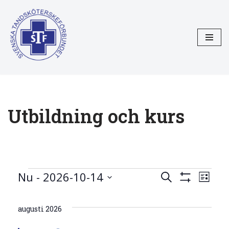
Hoppa
till
innehåll
Utbildning och kurs
Utbildnin
Nu
 - 
2026-10-14
Utbi
Sök
Lista
Visa
Välj
och
och
Filter
datum.
kur
augusti 2026
kurs
vyn