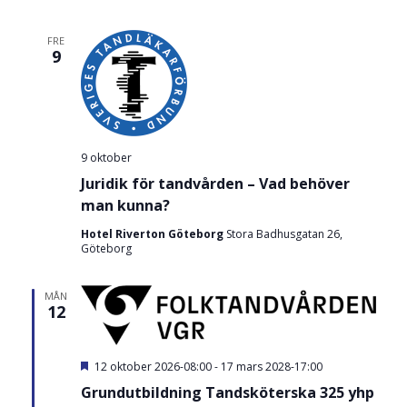
FRE
9
9 oktober
Juridik för tandvården – Vad behöver
man kunna?
Hotel Riverton Göteborg
Stora Badhusgatan 26,
Göteborg
MÅN
12
U
12 oktober 2026-08:00
-
17 mars 2028-17:00
t
Grundutbildning Tandsköterska 325 yhp
v