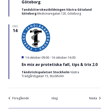
a
Göteborg
l
t
Tandsköterskeutbildningen Västra Götaland
Göteborg
Medicinaregatan 12E, Göteborg
ONS
14
U
14 oktober-09:00
-
16 oktober-16:00
t
En mix av protetiska fall, tips & trix 2.0
v
a
Tändstickspalatset Stockholm
Västra
l
Trädgårdsgatan 15, Stockholm
t
Utbildning och kurs
Utbildni
Föregående
Idag
Nästa