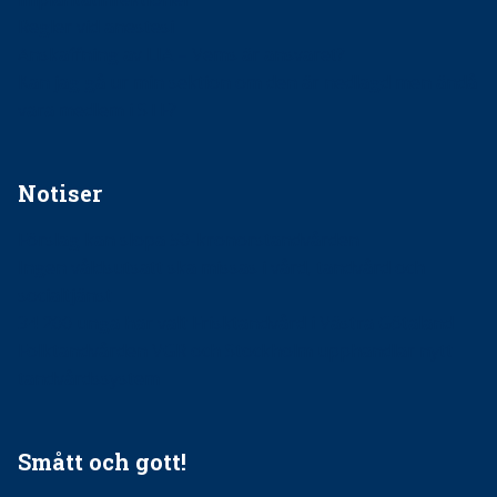
Regler vid anestesi
Anskaffning av LIA – Vems är ansvaret?
Kan jag gå ur min sektion om den är nedlagd men ändå
vara medlem i STF?
Notiser
Förslag kan slopa 50-kronorstandvården
Ingen våldsutsatt ska missas i vård, tandvård och
socialtjänst
34 200 unga har valt Frisktandvård i Västra Götaland
Folktandvården VGR och Stockholm upphandlar nytt
tandvårdssystem
Smått och gott!