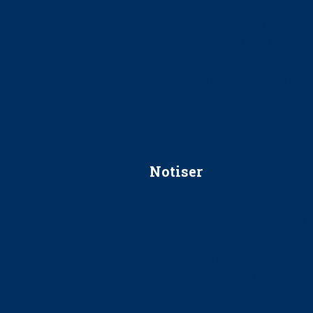
Ska jag påpeka att det inte går r
Får man säga nej till att beha
Får man ignorera rekommenda
Är det ok att vara grindvakt?
Notiser
Förslag kan slopa 50-kronors
Ingen våldsutsatt ska missas i 
socialtjänst
34 200 unga har valt Frisktand
Folktandvården VGR och Stock
tandvårdssystem