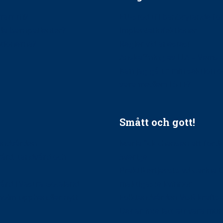
ätt till?
EU-stöd till banbrytande f
ndla barnpatienter?
implantatinfektioner
tionerna?
Regler vid anestesi
Anskaffning av LIA – Vems 
Kan jag gå ur min sektion 
vara medlem i STF?
Smått och gott!
tandvården
Maria fick chansen att fördj
vård, tandvård och
Sverige
Praktikertjänsts vd Carina 
vård i Västra Götaland
mäktigaste kvinnor
holm upphandlar nytt
Folktandvården VGR kraftsa
Det är inte lätt att vara mu