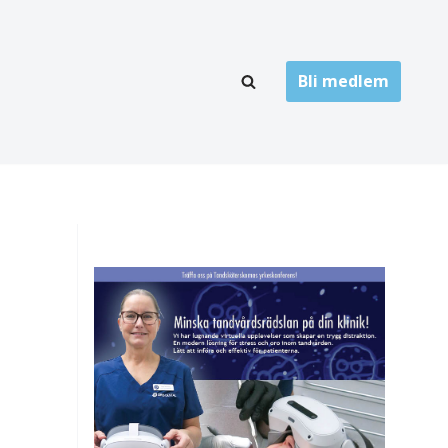
Bli medlem
LÄNKARKIV
oner
Folktandvård
Privat tandvård
Högskolor
onti
Landsting
Övrigt
ch