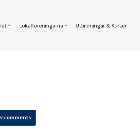
det
Lokalföreningarna
Utbildningar & Kurser
ÖRBUNDET
SEKTIONERNA
s verksamhet
Mer om förbundets sekti
Sektionen för Käkkirurgi
en
Sektionen för Ortodonti
egler
Parodontologi och Endod
hetsberättelse
Sektionen för Pedodonti
w comments
etspolicy
Sektionen för Protetik o
Bettfysiologi