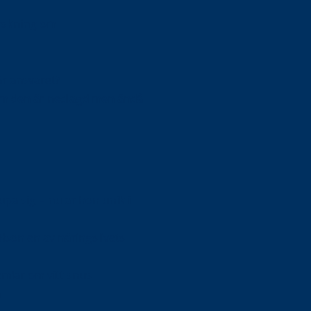
orskning om
är ansvaret?
om den är nedlagd men ändå
upa sig – nu är hon unik i
Olson en av näringslivets
mlar om vitt snus
n