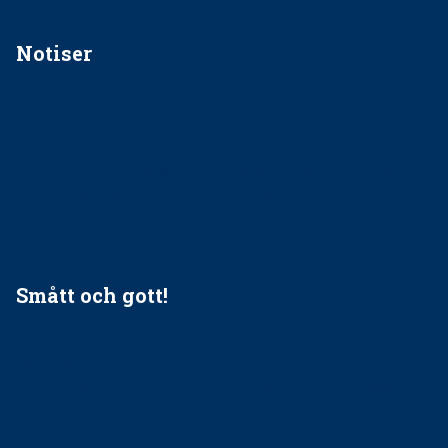
Notiser
Förslag kan slopa 50-kronorstandvården
Ingen våldsutsatt ska missas i vård, tandvård och
socialtjänst
34 200 unga har valt Frisktandvård i Västra Götaland
Folktandvården VGR och Stockholm upphandlar nytt
tandvårdssystem
Smått och gott!
Maria fick chansen att fördjupa sig – nu är hon unik i
Sverige
Praktikertjänsts vd Carina Olson en av näringslivets
mäktigaste kvinnor
Folktandvården VGR kraftsamlar om vitt snus