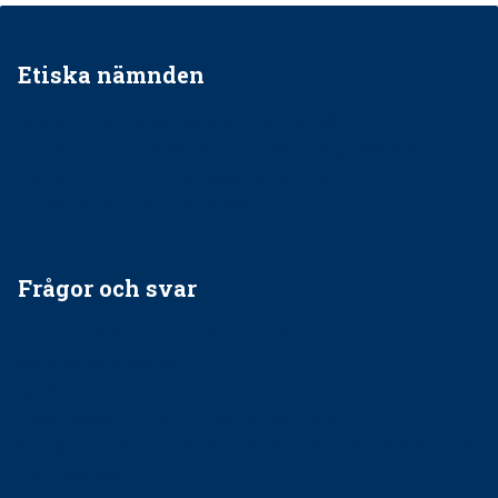
Etiska nämnden
Ska jag påpeka att det inte går rätt till?
Får man säga nej till att behandla barnpatienter?
Får man ignorera rekommendationerna?
Är det ok att vara grindvakt?
Frågor och svar
EU-stöd till banbrytande forskning om
implantatinfektioner
Regler vid anestesi
Anskaffning av LIA – Vems är ansvaret?
Kan jag gå ur min sektion om den är nedlagd men ändå
vara medlem i STF?