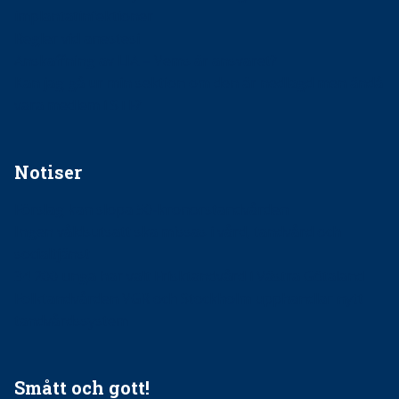
implantatinfektioner
Regler vid anestesi
Anskaffning av LIA – Vems är ansvaret?
Kan jag gå ur min sektion om den är nedlagd men ändå
vara medlem i STF?
Notiser
Förslag kan slopa 50-kronorstandvården
Ingen våldsutsatt ska missas i vård, tandvård och
socialtjänst
34 200 unga har valt Frisktandvård i Västra Götaland
Folktandvården VGR och Stockholm upphandlar nytt
tandvårdssystem
Smått och gott!