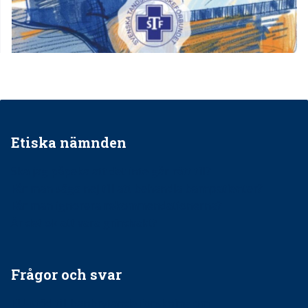
Etiska nämnden
Ska jag påpeka att det inte går rätt till?
Får man säga nej till att behandla barnpatienter?
Får man ignorera rekommendationerna?
Är det ok att vara grindvakt?
Frågor och svar
EU-stöd till banbrytande forskning om