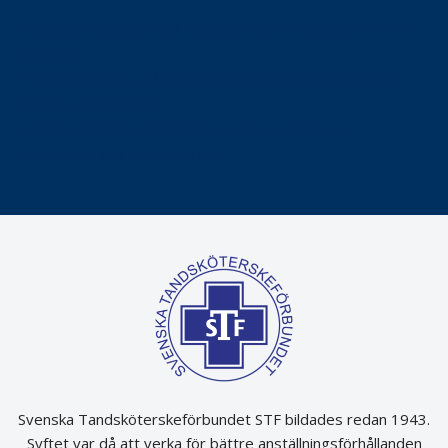
Maria fick chansen att fördjupa sig – nu är hon unik i
Sverige
Praktikertjänsts vd Carina Olson en av näringslivets
mäktigaste kvinnor
Folktandvården VGR kraftsamlar om vitt snus
Det är inte lätt att vara mun
Svenska Tandsköterskeförbundet STF bildades redan 1943.
Syftet var då att verka för bättre anställningsförhållanden