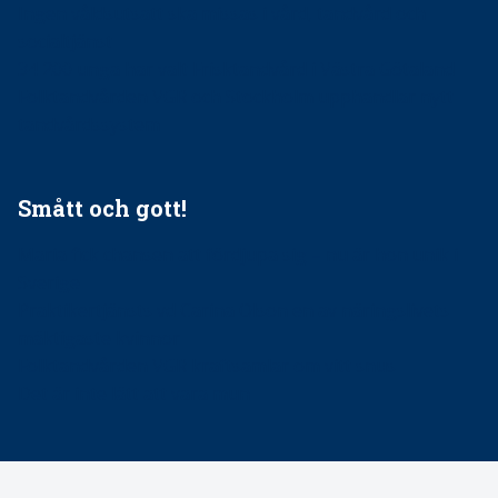
Ingen våldsutsatt ska missas i vård, tandvård och
socialtjänst
34 200 unga har valt Frisktandvård i Västra Götaland
Folktandvården VGR och Stockholm upphandlar nytt
tandvårdssystem
Smått och gott!
Maria fick chansen att fördjupa sig – nu är hon unik i
Sverige
Praktikertjänsts vd Carina Olson en av näringslivets
mäktigaste kvinnor
Folktandvården VGR kraftsamlar om vitt snus
Det är inte lätt att vara mun