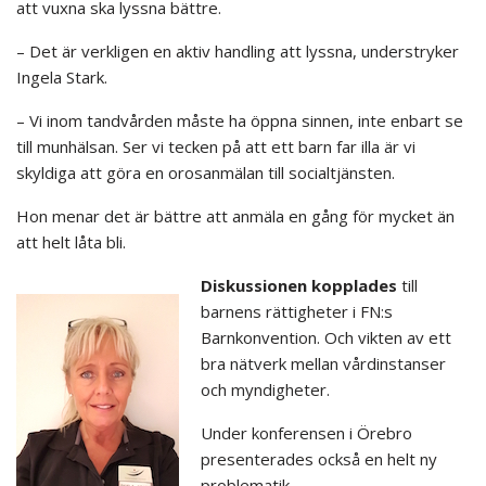
att vuxna ska lyssna bättre.
– Det är verkligen en aktiv handling att lyssna, understryker
Ingela Stark.
– Vi inom tandvården måste ha öppna sinnen, inte enbart se
till munhälsan. Ser vi tecken på att ett barn far illa är vi
skyldiga att göra en orosanmälan till socialtjänsten.
Hon menar det är bättre att anmäla en gång för mycket än
att helt låta bli.
Diskussionen kopplades
till
barnens rättigheter i FN:s
Barnkonvention. Och vikten av ett
bra nätverk mellan vårdinstanser
och myndigheter.
Under konferensen i Örebro
presenterades också en helt ny
problematik.