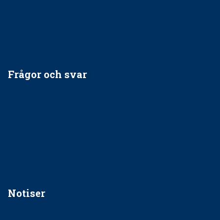
Ska jag påpeka att det inte går rätt till?
Får man säga nej till att behandla barnpatienter?
Får man ignorera rekommendationerna?
Är det ok att vara grindvakt?
Frågor och svar
EU-stöd till banbrytande forskning om
implantatinfektioner
Regler vid anestesi
Anskaffning av LIA – Vems är ansvaret?
Kan jag gå ur min sektion om den är nedlagd men ändå
vara medlem i STF?
Notiser
Förslag kan slopa 50-kronorstandvården