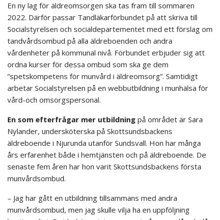
En ny lag för äldreomsorgen ska tas fram till sommaren
2022. Därför passar Tandläkarförbundet på att skriva till
Socialstyrelsen och socialdepartementet med ett förslag om
tandvårdsombud på alla äldreboenden och andra
vårdenheter på kommunal nivå. Förbundet erbjuder sig att
ordna kurser för dessa ombud som ska ge dem
”spetskompetens för munvård i äldreomsorg”. Samtidigt
arbetar Socialstyrelsen på en webbutbildning i munhälsa för
vård-och omsorgspersonal.
En som efterfrågar mer utbildning
på området är Sara
Nylander, undersköterska på Skottsundsbackens
äldreboende i Njurunda utanför Sundsvall. Hon har många
års erfarenhet både i hemtjänsten och på äldreboende. De
senaste fem åren har hon varit Skottsundsbackens första
munvårdsombud.
– Jag har gått en utbildning tillsammans med andra
munvårdsombud, men jag skulle vilja ha en uppföljning