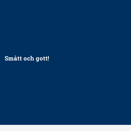
Ingen våldsutsatt ska missas i vård, tandvård och
socialtjänst
34 200 unga har valt Frisktandvård i Västra Götaland
Folktandvården VGR och Stockholm upphandlar nytt
tandvårdssystem
Smått och gott!
Maria fick chansen att fördjupa sig – nu är hon unik i
Sverige
Praktikertjänsts vd Carina Olson en av näringslivets
mäktigaste kvinnor
Folktandvården VGR kraftsamlar om vitt snus
Det är inte lätt att vara mun