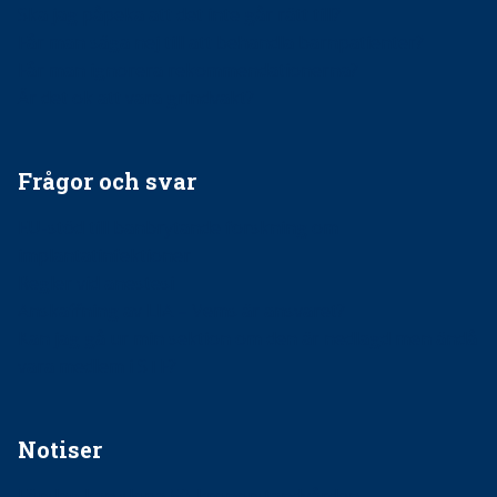
Ska jag påpeka att det inte går rätt till?
Får man säga nej till att behandla barnpatienter?
Får man ignorera rekommendationerna?
Är det ok att vara grindvakt?
Frågor och svar
EU-stöd till banbrytande forskning om
implantatinfektioner
Regler vid anestesi
Anskaffning av LIA – Vems är ansvaret?
Kan jag gå ur min sektion om den är nedlagd men ändå
vara medlem i STF?
Notiser
Förslag kan slopa 50-kronorstandvården