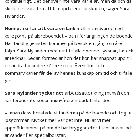
kontinuerligt. Det behöver inte vara varje år, men då och då
skulle det vara bra att få uppdatera kunskapen, säger Sara
Nylander.
Hennes roll är att vara en länk
mellan tandvården och
kollegorna på äldreboendet – och i förlängningen de boende.
När tandhygienisten kommer på besök en gång om året
följer Sara Nylander med runt till alla boende, lyssnar, lär och
antecknar. Sedan förmedlar hon det hon har snappat upp till
de andra tio undersköterskorna. Även tim- och
sommarvikarier får del av hennes kunskap om tid och tillfälle
ges.
Sara Nylander tycker att
arbetssättet kring munvården
har förändrats sedan munvårdsombudet infördes.
– Innan dess borstade vi tänderna på de boende och tog ut
lösgommar. Mycket mer var det inte. Nu är vi mer
uppmärksamma på om de har bryggor eller titanskruvar och
använder fler specialborstar.