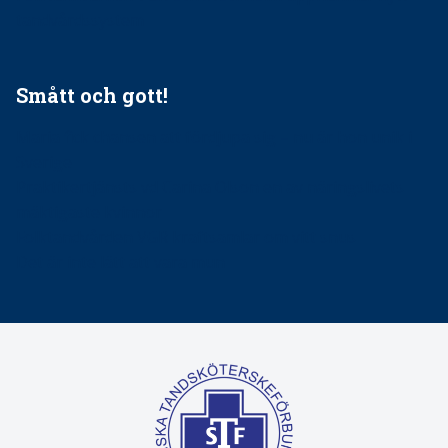
tandvårdssystem
Smått och gott!
Maria fick chansen att fördjupa sig – nu är hon unik i
Sverige
Praktikertjänsts vd Carina Olson en av näringslivets
mäktigaste kvinnor
Folktandvården VGR kraftsamlar om vitt snus
Det är inte lätt att vara mun