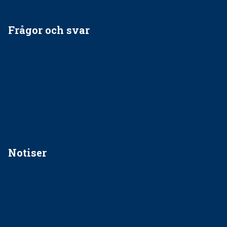
Frågor och svar
EU-stöd till banbrytande forskning om
implantatinfektioner
Regler vid anestesi
Anskaffning av LIA – Vems är ansvaret?
Kan jag gå ur min sektion om den är nedlagd men ändå
vara medlem i STF?
Notiser
Förslag kan slopa 50-kronorstandvården
Ingen våldsutsatt ska missas i vård, tandvård och
socialtjänst
34 200 unga har valt Frisktandvård i Västra Götaland
Folktandvården VGR och Stockholm upphandlar nytt