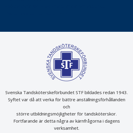
Folktandvården VGR kraftsamlar om vitt snus
Det är inte lätt att vara mun
Svenska Tandsköterskeförbundet STF bildades redan 1943.
Syftet var då att verka för bättre anställningsförhållanden
och
större utbildningsmöjligheter för tandsköterskor.
Fortfarande är detta några av kärnfrågorna i dagens
verksamhet.