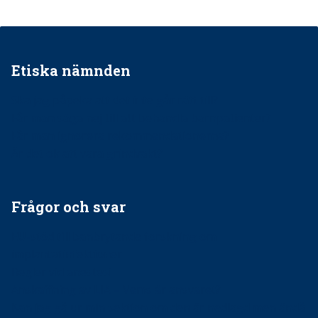
Etiska nämnden
Ska jag påpeka att det inte går rätt till?
Får man säga nej till att behandla barnpatienter?
Får man ignorera rekommendationerna?
Är det ok att vara grindvakt?
Frågor och svar
EU-stöd till banbrytande forskning om
implantatinfektioner
Regler vid anestesi
Anskaffning av LIA – Vems är ansvaret?
Kan jag gå ur min sektion om den är nedlagd men ändå