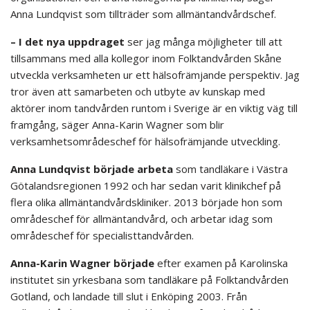
Anna Lundqvist som tillträder som allmäntandvårdschef.
– I det nya uppdraget
ser jag många möjligheter till att
tillsammans med alla kollegor inom Folktandvården Skåne
utveckla verksamheten ur ett hälsofrämjande perspektiv. Jag
tror även att samarbeten och utbyte av kunskap med
aktörer inom tandvården runtom i Sverige är en viktig väg till
framgång, säger Anna-Karin Wagner som blir
verksamhetsområdeschef för hälsofrämjande utveckling.
Anna Lundqvist började arbeta
som tandläkare i Västra
Götalandsregionen 1992 och har sedan varit klinikchef på
flera olika allmäntandvårdskliniker. 2013 började hon som
områdeschef för allmäntandvård, och arbetar idag som
områdeschef för specialisttandvården.
Anna-Karin Wagner började
efter examen på Karolinska
institutet sin yrkesbana som tandläkare på Folktandvården
Gotland, och landade till slut i Enköping 2003. Från