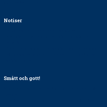
vara medlem i STF?
Notiser
Förslag kan slopa 50-kronorstandvården
Ingen våldsutsatt ska missas i vård, tandvård och
socialtjänst
34 200 unga har valt Frisktandvård i Västra Götaland
Folktandvården VGR och Stockholm upphandlar nytt
tandvårdssystem
Smått och gott!
Maria fick chansen att fördjupa sig – nu är hon unik i
Sverige
Praktikertjänsts vd Carina Olson en av näringslivets
mäktigaste kvinnor