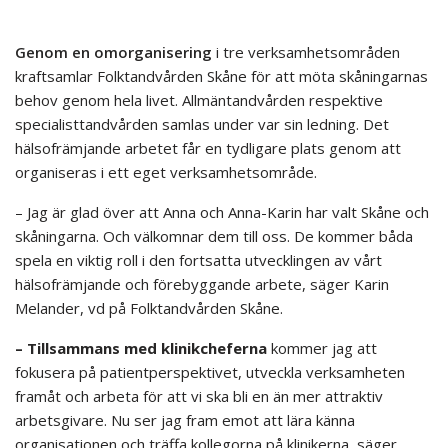
Genom en omorganisering
i tre verksamhetsområden
kraftsamlar Folktandvården Skåne för att möta skåningarnas
behov genom hela livet. Allmäntandvården respektive
specialisttandvården samlas under var sin ledning. Det
hälsofrämjande arbetet får en tydligare plats genom att
organiseras i ett eget verksamhetsområde.
– Jag är glad över att Anna och Anna-Karin har valt Skåne och
skåningarna. Och välkomnar dem till oss. De kommer båda
spela en viktig roll i den fortsatta utvecklingen av vårt
hälsofrämjande och förebyggande arbete, säger Karin
Melander, vd på Folktandvården Skåne.
– Tillsammans med klinikcheferna
kommer jag att
fokusera på patientperspektivet, utveckla verksamheten
framåt och arbeta för att vi ska bli en än mer attraktiv
arbetsgivare. Nu ser jag fram emot att lära känna
organisationen och träffa kollegorna på klinikerna, säger