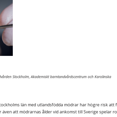
& Svar
Sektionen för OFM
a förbundet
era
er
ndvården Stockholm, Akademiskt barntandvårdscentrum och Karolinska
 i Stockholms län med utlandsfödda mödrar har högre risk att 
 även att mödrarnas ålder vid ankomst till Sverige spelar ro