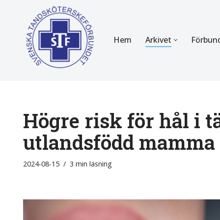
Hoppa
Hem
Arkivet
Förbun
till
innehåll
FÖR MEDLEMMAR
OM F
Almanackan
Om STF
Medlemserbjudanden
Stadgar
Högre risk för hål i
Certifiering
Styrels
utlandsfödd mamma
Tidningen Tandsköterskan
Etiska r
2024-08-15
3 min läsning
Utbildning
Verksam
Kurser
Integrit