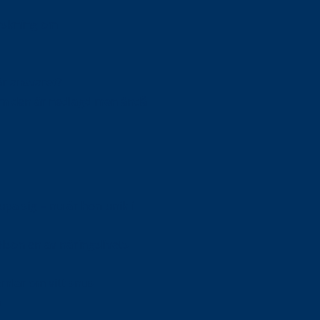
orskning om
är ansvaret?
om den är nedlagd men ändå
upa sig – nu är hon unik i
Olson en av näringslivets
mlar om vitt snus
n