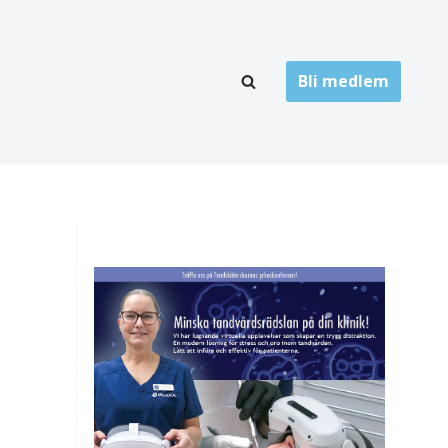
Bli medlem
LÄNKARKIV
oner
Folktandvård
Privat tandvård
Högskolor
onti
Landsting
Övrigt
ch