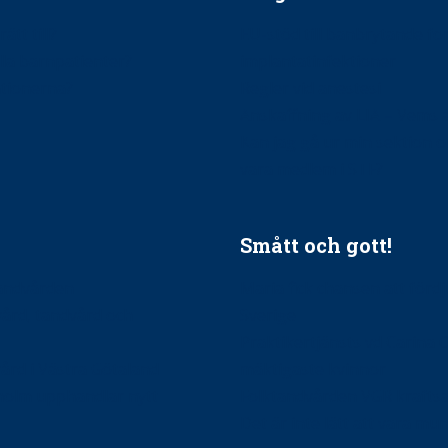
ätt till?
EU-stöd till banbrytande f
ndla barnpatienter?
implantatinfektioner
tionerna?
Regler vid anestesi
Anskaffning av LIA – Vems 
Kan jag gå ur min sektion 
vara medlem i STF?
Smått och gott!
tandvården
Maria fick chansen att fördj
vård, tandvård och
Sverige
Praktikertjänsts vd Carina 
vård i Västra Götaland
mäktigaste kvinnor
holm upphandlar nytt
Folktandvården VGR kraftsa
Det är inte lätt att vara mu