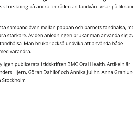
sk forskning på andra områden än tandvård visar på liknan
kanta samband även mellan pappan och barnets tandhälsa, m
a starkare. Av den anledningen brukar man använda sig a
tandhälsa. Man brukar också undvika att använda både
med varandra.
igen publicerats i tidskriften BMC Oral Health. Artikeln är
ders Hjern, Göran Dahllöf och Annika Julihn. Anna Granlun
n Stockholm.