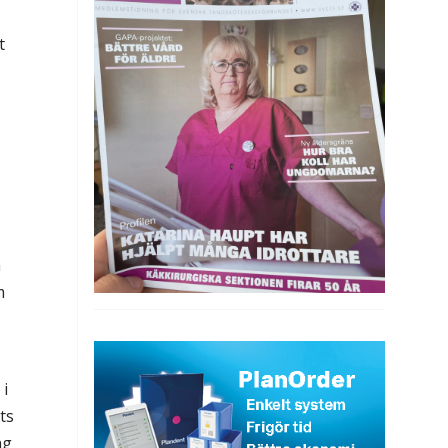
t
h
m
 i
ts
ng