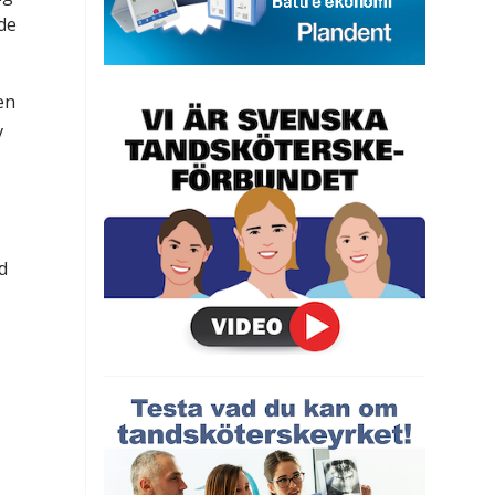
de
en
v
d