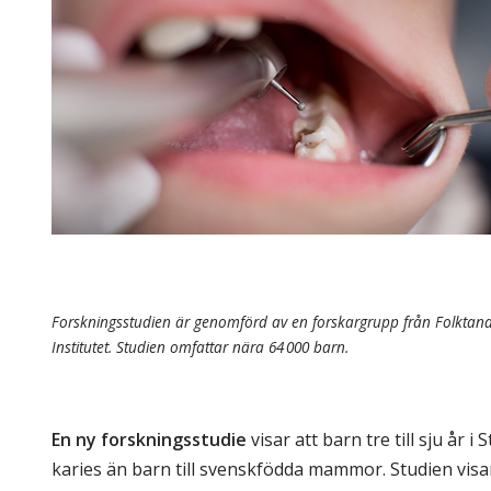
Skolinformatörer
Frågor 
Ansvarsområden
Kontakt
Tandvård mot Tobak
Annons
Sponsor
Forskningsstudien är genomförd av en forskargrupp från Folkta
Institutet. Studien omfattar nära 64 000 barn.
En ny forskningsstudie
visar att barn tre till sju år
karies än barn till svenskfödda mammor. Studien visar