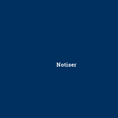
Ska jag påpeka att det inte går r
Får man säga nej till att beha
Får man ignorera rekommenda
Är det ok att vara grindvakt?
Notiser
Förslag kan slopa 50-kronors
Ingen våldsutsatt ska missas i 
socialtjänst
34 200 unga har valt Frisktand
Folktandvården VGR och Stock
tandvårdssystem