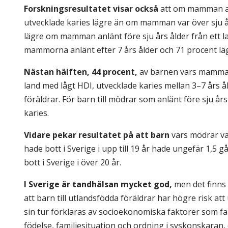
Forskningsresultatet visar också
att om mamman anlä
utvecklade karies lägre än om mamman var över sju år
lägre om mamman anlänt före sju års ålder från ett 
mammorna anlänt efter 7 års ålder och 71 procent lä
Nästan hälften, 44 procent,
av barnen vars mamma an
land med lågt HDI, utvecklade karies mellan 3–7 års
föräldrar. För barn till mödrar som anlänt före sju å
karies.
Vidare pekar resultatet på att barn
vars mödrar var
hade bott i Sverige i upp till 19 år hade ungefär 1,5
bott i Sverige i över 20 år.
I Sverige är tandhälsan mycket god,
men det finns 
att barn till utlandsfödda föräldrar har högre risk att 
sin tur förklaras av socioekonomiska faktorer som f
födelse, familjesituation och ordning i syskonskaran, 