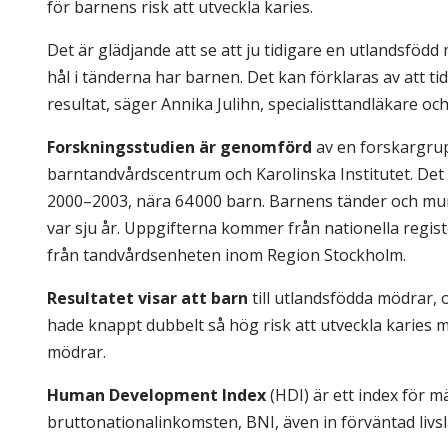
för barnens risk att utveckla karies.
Det är glädjande att se att ju tidigare en utlandsföd
hål i tänderna har barnen. Det kan förklaras av att 
resultat, säger Annika Julihn, specialisttandläkare o
Forskningsstudien är genomförd
av en forskargru
barntandvårdscentrum och Karolinska Institutet. Det ä
2000–2003, nära 64 000 barn. Barnens tänder och mun
var sju år. Uppgifterna kommer från nationella regist
från tandvårdsenheten inom Region Stockholm.
Resultatet visar att barn
till utlandsfödda mödrar,
hade knappt dubbelt så hög risk att utveckla karies me
mödrar.
Human Development Index
(HDI) är ett index för m
bruttonationalinkomsten, BNI, även in förväntad livs