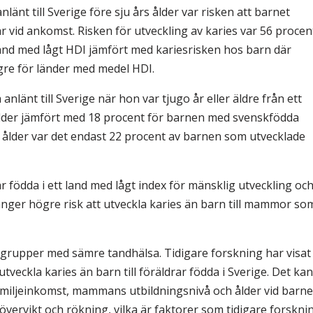
nt till Sverige före sju års ålder var risken att barnet
 vid ankomst. Risken för utveckling av karies var 56 procen
land med lågt HDI jämfört med kariesrisken hos barn där
gre för länder med medel HDI.
länt till Sverige när hon var tjugo år eller äldre från ett
 ålder jämfört med 18 procent för barnen med svenskfödda
rs ålder var det endast 22 procent av barnen som utvecklade
 födda i ett land med lågt index för mänsklig utveckling oc
 gånger högre risk att utveckla karies än barn till mammor so
grupper med sämre tandhälsa. Tidigare forskning har visat
utveckla karies än barn till föräldrar födda i Sverige. Det kan
amiljeinkomst, mammans utbildningsnivå och ålder vid barne
övervikt och rökning, vilka är faktorer som tidigare forskni