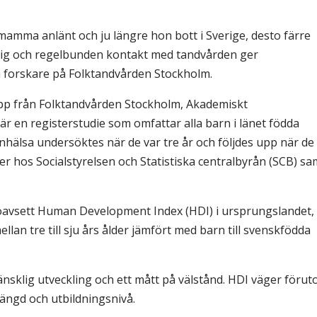
d mamma anlänt och ju längre hon bott i Sverige, desto färre
tidig och regelbunden kontakt med tandvården ger
ch forskare på Folktandvården Stockholm.
pp från Folktandvården Stockholm, Akademiskt
r en registerstudie som omfattar alla barn i länet födda
hälsa undersöktes när de var tre år och följdes upp när de
er hos Socialstyrelsen och Statistiska centralbyrån (SCB) sa
 oavsett Human Development Index (HDI) i ursprungslandet,
llan tre till sju års ålder jämfört med barn till svenskfödda
änsklig utveckling och ett mått på välstånd. HDI väger föru
längd och utbildningsnivå.