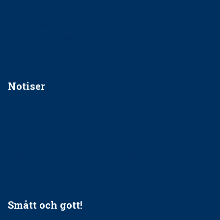
implantatinfektioner
Regler vid anestesi
Anskaffning av LIA – Vems är ansvaret?
Kan jag gå ur min sektion om den är nedlagd men ändå
vara medlem i STF?
Notiser
Förslag kan slopa 50-kronorstandvården
Ingen våldsutsatt ska missas i vård, tandvård och
socialtjänst
34 200 unga har valt Frisktandvård i Västra Götaland
Folktandvården VGR och Stockholm upphandlar nytt
tandvårdssystem
Smått och gott!