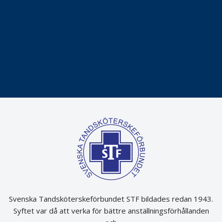
Maria fick chansen att fördjupa sig – nu är hon unik i
Sverige
Praktikertjänsts vd Carina Olson en av näringslivets
mäktigaste kvinnor
Folktandvården VGR kraftsamlar om vitt snus
Det är inte lätt att vara mun
Svenska Tandsköterskeförbundet STF bildades redan 1943.
Syftet var då att verka för bättre anställningsförhållanden