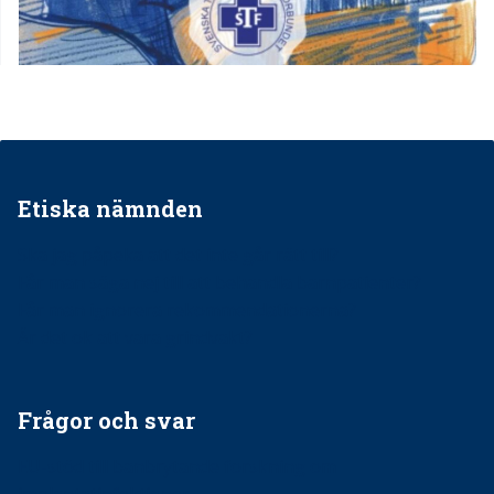
Etiska nämnden
Ska jag påpeka att det inte går rätt till?
Får man säga nej till att behandla barnpatienter?
Får man ignorera rekommendationerna?
Är det ok att vara grindvakt?
Frågor och svar
EU-stöd till banbrytande forskning om