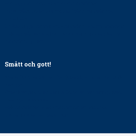
Förslag kan slopa 50-kronorstandvården
Ingen våldsutsatt ska missas i vård, tandvård och
socialtjänst
34 200 unga har valt Frisktandvård i Västra Götaland
Folktandvården VGR och Stockholm upphandlar nytt
tandvårdssystem
Smått och gott!
Maria fick chansen att fördjupa sig – nu är hon unik i
Sverige
Praktikertjänsts vd Carina Olson en av näringslivets
mäktigaste kvinnor
Folktandvården VGR kraftsamlar om vitt snus
Det är inte lätt att vara mun