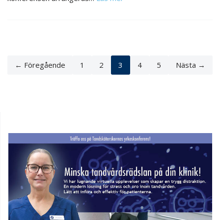
← Föregående
1
2
3
4
5
Nästa →