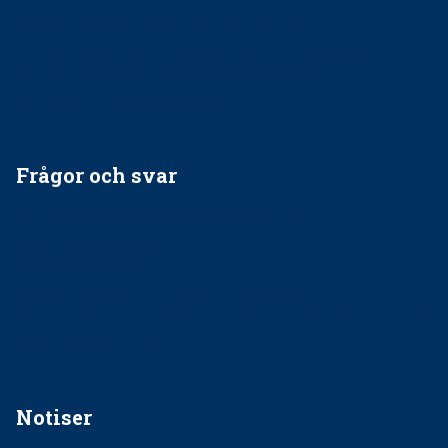
Ska jag påpeka att det inte går rätt till?
Får man säga nej till att behandla barnpatienter?
Får man ignorera rekommendationerna?
Är det ok att vara grindvakt?
Frågor och svar
EU-stöd till banbrytande forskning om
implantatinfektioner
Regler vid anestesi
Anskaffning av LIA – Vems är ansvaret?
Kan jag gå ur min sektion om den är nedlagd men ändå
vara medlem i STF?
Notiser